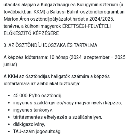
utasítás alapján a Külgazdasági és Külügyminisztérium (a
továbbiakban: KKM)
a Balassi Bálint-ösztöndíjprogramban
Márton Áron ösztöndíjpályázatot hirdet
a 2024/2025.
tanévre, a külhoni magyarok ÉRETTSÉGI-FELVÉTELI
ELŐKÉSZÍTŐ KÉPZÉSÉRE.
3. AZ ÖSZTÖNDÍJ IDŐSZAKA ÉS TARTALMA
A képzés időtartama:
10 hónap (2024. szeptember – 2025.
június)
A KKM az ösztöndíjas hallgatók számára a képzés
időtartamára az alábbiakat biztosítja:
45.000 Ft/hó ösztöndíj,
ingyenes szaktárgyi és/vagy magyar nyelvi képzés,
ingyenes tankönyv,
térítésmentes elhelyezés a szálláshelyen,
diákigazolvány,
TAJ-szám jogosultság.