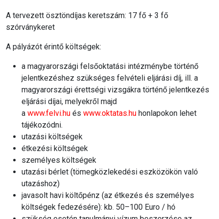
A tervezett ösztöndíjas keretszám:
17 fő + 3 fő
szórványkeret
A pályázót érintő költségek:
a magyarországi felsőoktatási intézménybe történő
jelentkezéshez szükséges felvételi eljárási díj, ill. a
magyarországi érettségi vizsgákra történő jelentkezés
eljárási díjai, melyekről majd
a
www.felvi.hu
és
www.oktatas.hu
honlapokon lehet
tájékozódni.
utazási költségek
étkezési költségek
személyes költségek
utazási bérlet (tömegközlekedési eszközökön való
utazáshoz)
javasolt havi költőpénz (az étkezés és személyes
költségek fedezésére): kb. 50–100 Euro / hó
szükség esetén tanulmányi vízum beszerzése az