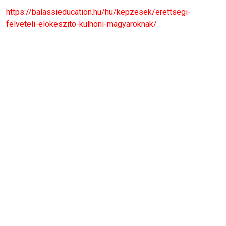
https://balassieducation.hu/hu/kepzesek/erettsegi-
felveteli-elokeszito-kulhoni-magyaroknak/
Támogatóink