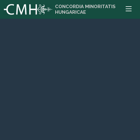
CONCORDIA MINORITATIS
HUNGARICAE
Zombor
CMH iroda: 25000 Zombor, Venac Petra Bojovića 13
Bővebben