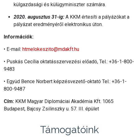
külgazdasági és külügyminiszter számára.
2020. augusztus 31-ig:
A KKM értesíti a pályázókat a
pályázat eredményéről elektronikus úton.
Információk:
• E-mail:
htmelokeszito@mdakft.hu
• Puskás Cecília oktatásszervezési előadó, Tel.: +36-1-800-
9483
• Együd Bence Norbert képzésvezető-oktató Tel.: +36-1-
800-9487
Cím:
KKM Magyar Diplomáciai Akadémia Kft. 1065
Budapest, Bajcsy Zsilinszky u. 57. III. épület
Támogatóink