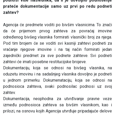
podnosi više naslednika, da li je dovoljno podnošenje
prateće dokumentacije samo uz prvi po redu podneti
zahtev?
Agencija će predmete voditi po bivšim vlasnicima. To znači
da će prijemom prvog zahteva za povraćaj imovine
određenog bivšeg vlasnika formirati vlasnički broj za njega.
Pod tim brojem će se voditi svi kasniji zahtevi podneti za
vraćanje njegove imovine i na taj način formirati jedan
zajednički predmet za sve podnete zahteve. Svi podneti
zahtevi će imati posebne restitucijske brojeve.
Dokumentaciju, koja se odnosi na bivšeg vlasnika, na
oduzetu imovinu i na sadašnjeg vlasnika dovoljno je podneti
u jednom primerku. Dokumenataciju, koja se odnosi na
podnosioca zahteva, svaki podnosilac podnosi uz svoj
zahtev.
Dokumentacija, neophodna za utvrđivanje pravne veze
između podnosioca zahteva sa bivšim vlasnikom, kao i
prilozi, na osnovu kojih Agencija utvrđuje pripadajuće delove