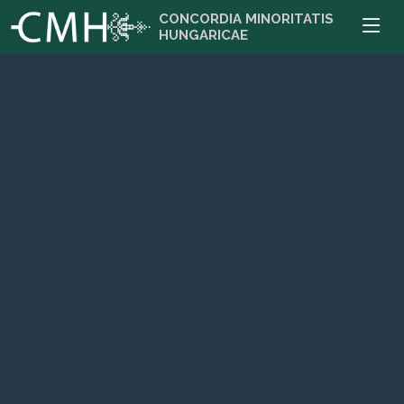
CONCORDIA MINORITATIS
HUNGARICAE
Zombor
CMH iroda: 25000 Zombor, Venac Petra Bojovića 13
Bővebben