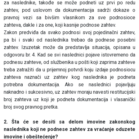
za naslednike, takođe se može podneti uz prvi po redu
zahtev, pod uslovom da dokumentacija sadrži dokaze o
pravnoj vezi sa bivšim vlasnikom za sve podnosioce
zahteva, dakle i za one, koji kasnije podnose zahtev.
Zakon predviđa da svako podnosi svoj pojedinačni zahtev,
pa bi i svaki od naslednika trebao da podnese posebni
zahtev. Izuzetak može da predstavlja situacija, opisana u
odgovoru br. 4. Kad se svi naslednici pojave istovremeno da
podnesu zahteve, od službenika u pošti koji zaprima zahteve
treba zatražiti da u prijemnoj potvrdi koju izdaje podnosiocu
zahteva naznači uz zahtev kog naslednika je podneta
potrebna dokumentacija. Ako se naslednici pojavljuju
naknadno i sukcesivno, uz zahtev moraju navesti restitucijski
broj zahteva uz koji je podneta dokumentacija i vlasanički
broj svog pravnog pretka.
2. Šta će se desiti sa delom imovine zakonskog
naslednika koji ne podnese zahtev za vraćanje oduzete
imovine i obeštećenje?