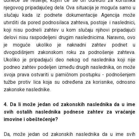
doneće se rešenje, kojim će se on odrediti za korisnika
njegovog pripadajućeg dela. Ova situacija je moguća samo u
slučaju kada iz podnete dokumentacije Agencija može
utvrditi da pored podnosilaca zahteva, postoje i naslednici,
koji nisu podneli zahtev u kom slučaju njihovi pripadajući
delovi nisu raspodeljeni drugim naslednicima. Naravno, ovo
je moguće ukoliko je naknadni zahtev podnet u
dvogodišnjem zakonskom roku za podnošenje zahteva.
Ukoliko je pripadajući deo nekog od naslednika koji nije
podneo zahtev podeljen između drugih naslednika, on može
svoja prava ostvariti u parničnom postupku - podnošenjem
tužbe protiv lica koja su određena za korisnike, odnosno
zakonske naslednike.
4. Da li može jedan od zakonskih naslednika da u ime
svih ostalih naslednika podnese zahtev za vraćanje
imovine i obeštećenje?
Da, može jedan od zakonskih naslednika da u ime svih