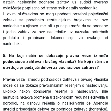
ostalih naslednika podnese zahtev, uz sudski overeno
ovlašćenje potpisano od strane svih ostalih naslednika.
U ovim slučajevima se mogu podneti posebni pojedinačni
zahtevi sa posebnim restitucijskim brojevima za sve
naslednike u njihovo ime, ali u principu može da se podnese
i jedan zahtev za sve naslednike uz naznaku potrebnih
podataka i propisane dokumentacije za svakog od
naslednika.
5. Na koji način se dokazuje pravna veze između
podnosioca zahteva i bivšeg vlasnika? Na koji način se
utvrđuju pripadajući delovi za podnosioce zahteva?
Pravna veza između podnosioca zahteva i bivšeg vlasnika
može da se dokaže pravosnažnim rešenjem o nasleđivanju.
Ukoliko nakon donošenja rešenja o nasleđivanju nije
nastupila nikakva promena u zakonskom redu nasleđivanja u
porodici, na osnovu rešenja o nasleđivanju će Agencija
utvrditi pripadajuće delove za podnioce zahteva (korisnike).