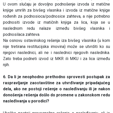
U ovom slučaju je dovoljno podnošenje izvoda iz matične
knjige umrlih za bivšeg vlasnika i izvoda iz matične knjige
rođenih za podnosioca/podnosice zahteva, a nije potrebno
podnositi izvode iz matičnih knjiga za lica, koja se u
naslednom redu nalaze između bivšeg vlasnika i
podnosilaca zahteva.
Na osnovu ostavinskog rešenja iza bivšeg vlasnika (u kom
nije tretirana restitucijska imovina) može se utvrditi ko su
njegovi naslednici, ali ne i naslednici njegovih naslednika.
Zato treba podneti izvod iz MKR ili MKU i za lica između
njih.
6. Da li je neophodno prethodno sprovesti postupak za
raspravljanje zaostavštine za utvrđivanje pripadajućeg
dela, ako ne postoji rešenje o nasleđivanju ili je nakon
donošenja rešenja došlo do promene u zakonskom redu
nasleđivanja u porodici?