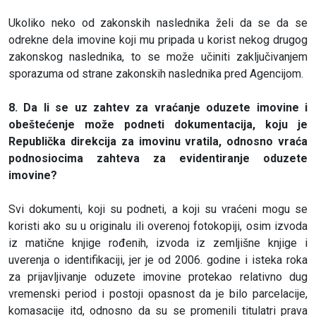
Ukoliko neko od zakonskih naslednika želi da se da se
odrekne dela imovine koji mu pripada u korist nekog drugog
zakonskog naslednika, to se može učiniti zaključivanjem
sporazuma od strane zakonskih naslednika pred Agencijom.
8. Da li se uz zahtev za vraćanje oduzete imovine i
obeštećenje može podneti dokumentacija, koju je
Republička direkcija za imovinu vratila, odnosno vraća
podnosiocima zahteva za evidentiranje oduzete
imovine?
Svi dokumenti, koji su podneti, a koji su vraćeni mogu se
koristi ako su u originalu ili overenoj fotokopiji, osim izvoda
iz matične knjige rođenih, izvoda iz zemljišne knjige i
uverenja o identifikaciji, jer je od 2006. godine i isteka roka
za prijavljivanje oduzete imovine protekao relativno dug
vremenski period i postoji opasnost da je bilo parcelacije,
komasacije itd, odnosno da su se promenili titulatri prava