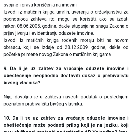
svojine i prava korišćenja na imovini.
Izvodi iz matičnih knjiga umrlih, uverenja o državljanstvu za
podnosioca zahteva itd. mogu se koristiti, ako su izdati
nakon 08.06.2005. godine, dakle stupanja na snagu Zakona o
prijavljivanju i evidentiranju oduzete imovine.
Izvodi iz matičnih knjiga rođenih moraju biti na novom
obrascu, koji se izdaje od 28.12.2009. godine, dakle od
početka primene novog Zakona o matičnim knjigama.
9. Da li je uz zahtev za vraćanje oduzete imovine i
obeštećenje neophodno dostaviti dokaz o prebivalištu
bivšeg vlasnika?
Nije, dovoljno je u zahtevu navesti podatak o poslednjem
poznatom prabivalištu bivšeg vlasnika.
10. Da li se uz zahtev za vraćanje oduzete imovine i
obeštećenje može podneti prilog koji je na jeziku, koji