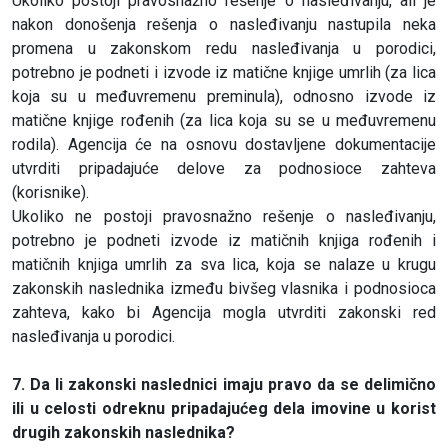
Ukoliko postoji pravosnažno rešenje o nasleđivanju, ali je
nakon donošenja rešenja o nasleđivanju nastupila neka
promena u zakonskom redu nasleđivanja u porodici,
potrebno je podneti i izvode iz matične knjige umrlih (za lica
koja su u međuvremenu preminula), odnosno izvode iz
matične knjige rođenih (za lica koja su se u međuvremenu
rodila). Agencija će na osnovu dostavljene dokumentacije
utvrditi pripadajuće delove za podnosioce zahteva
(korisnike).
Ukoliko ne postoji pravosnažno rešenje o nasleđivanju,
potrebno je podneti izvode iz matičnih knjiga rođenih i
matičnih knjiga umrlih za sva lica, koja se nalaze u krugu
zakonskih naslednika između bivšeg vlasnika i podnosioca
zahteva, kako bi Agencija mogla utvrditi zakonski red
nasleđivanja u porodici.
7. Da li zakonski naslednici imaju pravo da se delimično
ili u celosti odreknu pripadajućeg dela imovine u korist
drugih zakonskih naslednika?